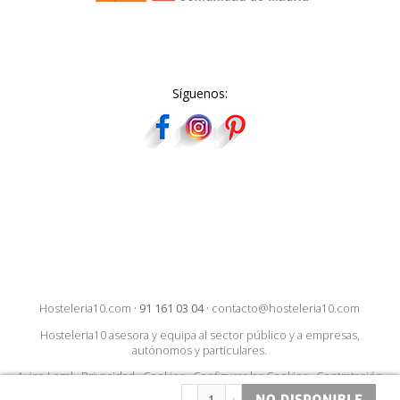
Síguenos:
Hosteleria10.com
·
91 161 03 04
·
contacto@hosteleria10.com
Hosteleria10 asesora y equipa al sector público y a empresas,
autónomos y particulares.
Aviso Legal
·
Privacidad
·
Cookies
·
Configurar las Cookies
·
Contratación
–