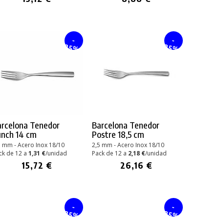
-
-
25%
25%
arcelona Tenedor
Barcelona Tenedor
unch 14 cm
Postre 18,5 cm
5 mm - Acero Inox 18/10
2,5 mm - Acero Inox 18/10
ck de 12 a
1,31 €
/unidad
Pack de 12 a
2,18 €
/unidad
15,72 €
26,16 €
-
-
25%
25%