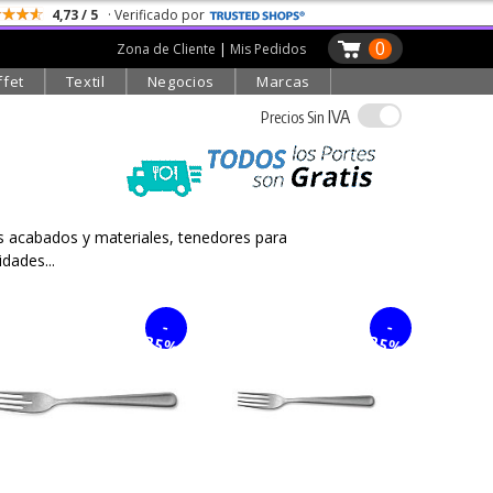
4,73 / 5
· Verificado por
0
Zona de Cliente
|
Mis Pedidos
ffet
Textil
Negocios
Marcas
IVA
Precios Sin
s acabados y materiales, tenedores para
dades...
-
-
25%
25%