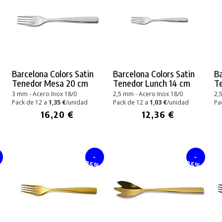
Barcelona Colors Satin
Barcelona Colors Satin
Ba
Tenedor Mesa 20 cm
Tenedor Lunch 14 cm
Te
3 mm - Acero Inox 18/0
2,5 mm - Acero Inox 18/0
2,
Pack de 12 a
1,35 €
/unidad
Pack de 12 a
1,03 €
/unidad
Pa
16,20 €
12,36 €
-
-
%
25%
25%