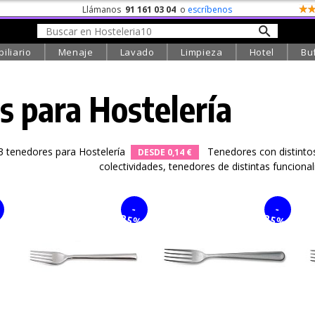
Llámanos
91 161 03 04
o
escríbenos
iliario
Menaje
Lavado
Limpieza
Hotel
Bu
 para Hostelería
 tenedores para Hostelería
Tenedores con distinto
DESDE 0,14 €
colectividades, tenedores de distintas funcionali
-
-
%
25%
25%