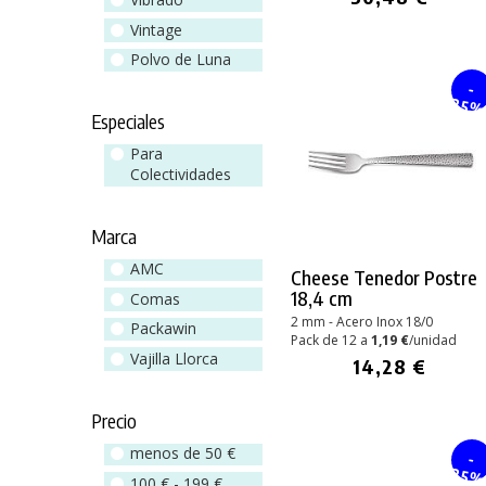
Vintage
Polvo de Luna
-
25
Especiales
Para
Colectividades
Marca
AMC
Cheese Tenedor Postre
18,4 cm
Comas
2 mm - Acero Inox 18/0
Packawin
Pack de 12 a
1,19 €
/unidad
Vajilla Llorca
14,28 €
Precio
menos de 50 €
-
25
100 € - 199 €