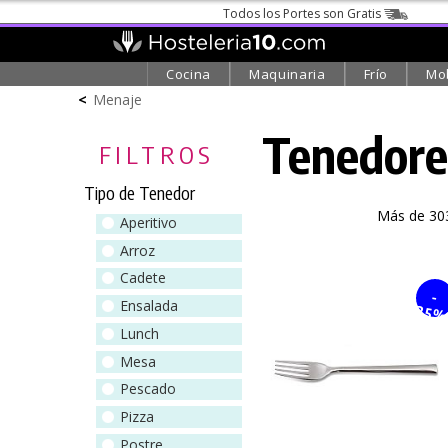
Todos los Portes son Gratis
Cocina
Maquinaria
Frío
Mob
<
Menaje
Tenedores
FILTROS
Tipo de Tenedor
Más de 303
Aperitivo
Arroz
Cadete
-
Ensalada
25
Lunch
Mesa
Pescado
Pizza
Postre