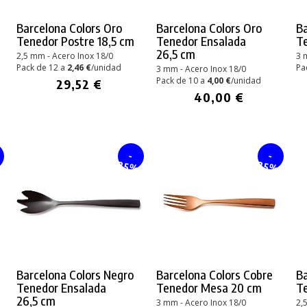
Barcelona Colors Oro
Barcelona Colors Oro
Ba
Tenedor Postre 18,5 cm
Tenedor Ensalada
T
26,5 cm
2,5 mm - Acero Inox 18/0
3 
Pack de 12 a
2,46 €
/unidad
Pa
3 mm - Acero Inox 18/0
Pack de 10 a
4,00 €
/unidad
29,52 €
40,00 €
-
-
%
25%
25%
Barcelona Colors Negro
Barcelona Colors Cobre
Ba
PRODUCTO AÑADIDO AL CARRITO
Tenedor Ensalada
Tenedor Mesa 20 cm
T
26,5 cm
3 mm - Acero Inox 18/0
2,