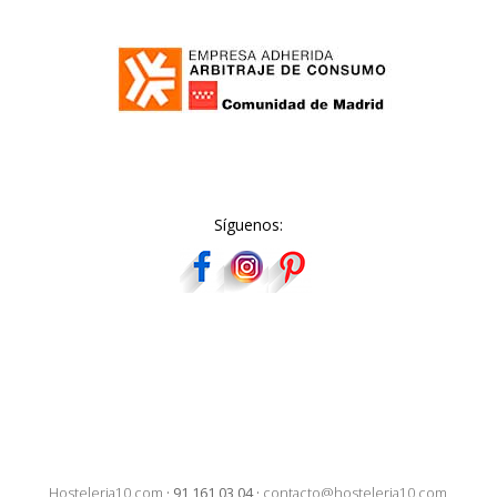
Síguenos:
Hosteleria10.com
·
91 161 03 04
·
contacto@hosteleria10.com