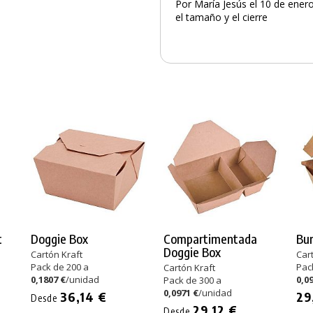
Por María Jesús el 10 de ener
el tamaño y el cierre
t
Doggie Box
Compartimentada
Bur
Doggie Box
Cartón Kraft
Car
Pack de 200 a
Pac
Cartón Kraft
0,1807 €
/unidad
0,0
Pack de 300 a
0,0971 €
/unidad
36,14 €
29
Desde
29,12 €
Desde