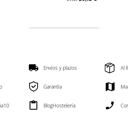
Envíos y plazos
Al 
o
Garantía
Ma
ia10
BlogHostelería
Con