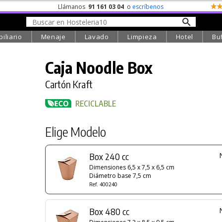
Llámanos
91 161 03 04
o
escríbenos
iliario
Menaje
Lavado
Limpieza
Hotel
Bu
Caja Noodle Box
Cartón Kraft
RECICLABLE
Elige Modelo
Box 240 cc
Dimensiones 6,5 x 7,5 x 6,5 cm
Diámetro base 7,5 cm
Ref. 400240
Box 480 cc