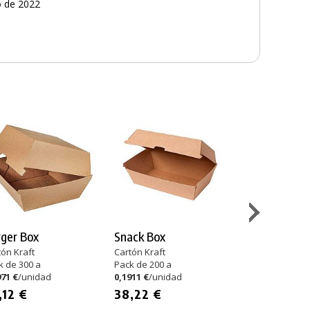
o de 2022
ger Box
Snack Box
Salsero
tón Kraft
Cartón Kraft
Pulpa de Caña
k de 300 a
Pack de 200 a
Pack de 1.200 a
971 €
/unidad
0,1911 €
/unidad
0,0412 €
/unida
,12 €
38,22 €
49,4
Desde