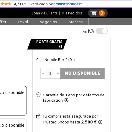
4,73 / 5
· Verificado por
0
Zona de Cliente
|
Mis Pedidos
ffet
Textil
Negocios
Marcas
IVA
Sin
PORTE GRATIS
Caja Noodle Box 240 cc
–
+
No disponible
Garantía de 1 año por defectos de
fabricación
Tu compra está asegurada por
2.500 €
Trusted Shops hasta
No disponible