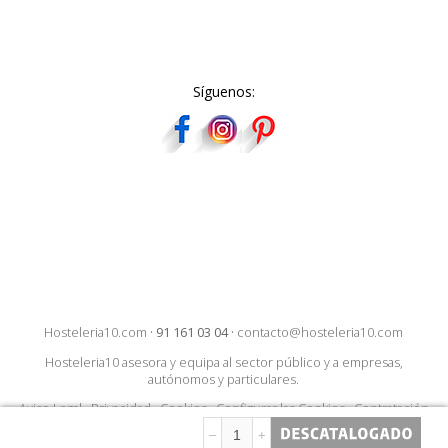
Síguenos:
Hosteleria10.com
·
91 161 03 04
·
contacto@hosteleria10.com
Hosteleria10 asesora y equipa al sector público y a empresas,
autónomos y particulares.
Aviso Legal
·
Privacidad
·
Cookies
·
Configurar las Cookies
·
Contratación
–
+