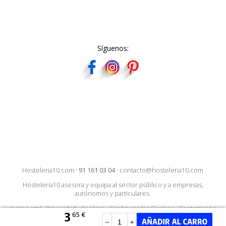
Síguenos:
Hosteleria10.com
·
91 161 03 04
·
contacto@hosteleria10.com
Hosteleria10 asesora y equipa al sector público y a empresas,
autónomos y particulares.
Aviso Legal
·
Privacidad
·
Cookies
·
Configurar las Cookies
·
Contratación
3
65 €
–
+