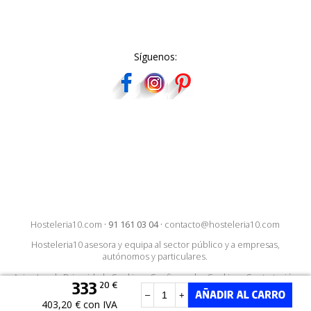
Síguenos:
Hosteleria10.com
·
91 161 03 04
·
contacto@hosteleria10.com
Hosteleria10 asesora y equipa al sector público y a empresas,
autónomos y particulares.
Aviso Legal
·
Privacidad
·
Cookies
·
Configurar las Cookies
·
Contratación
333
20 €
–
+
403,20 € con IVA