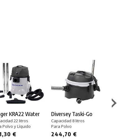
uger KRA22 Water
Diversey Taski-Go
Karcher T 11/
cidad 22 litros
Capacidad 8 litros
Capacidad 11 li
a Polvo y Líquido
Para Polvo
Para Polvo
1,30 €
244,70 €
153,5
Desde