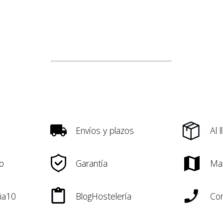
Envíos y plazos
Al 
o
Garantía
Ma
ia10
BlogHostelería
Con