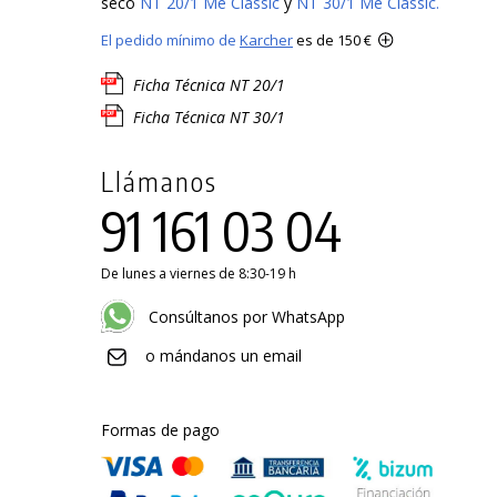
seco
NT 20/1 Me Classic
y
NT 30/1 Me Classic.
El pedido mínimo de
Karcher
es de 150 €
Ficha Técnica NT 20/1
Ficha Técnica NT 30/1
Llámanos
91 161 03 04
De lunes a viernes de 8:30-19 h
Consúltanos por WhatsApp
o mándanos un email
Formas de pago