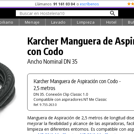
Llámanos
91 161 03 04
o
escríbenos
iliario
Menaje
Lavado
Limpieza
Hotel
Bu
Karcher Manguera de Aspi
con Codo
Ancho Nominal DN 35
Karcher Manguera de Aspiración con Codo -
2,5 metros
DN 35. Conexión Clip Classic 1.0
Compatible con aspiradores NT Me Classic
Ref. 9.755-263.0
Manguera de Aspiración de 2,5 metros de longitud dis
mejorar la flexibilidad y alcance de las aspiradoras, faci
limpieza en diferentes entornos. Es compatible con as