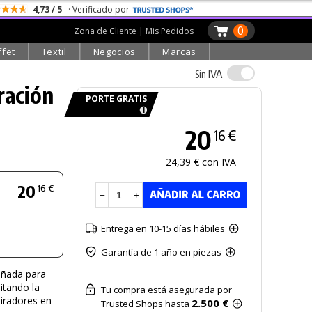
4,73 / 5
· Verificado por
0
Zona de Cliente
|
Mis Pedidos
ffet
Textil
Negocios
Marcas
IVA
Sin
ración
PORTE GRATIS
20
16 €
24,39 € con IVA
20
16 €
–
+
Entrega en 10-15 días hábiles
Garantía de 1 año en piezas
eñada para
litando la
Tu compra está asegurada por
piradores en
2.500 €
Trusted Shops hasta