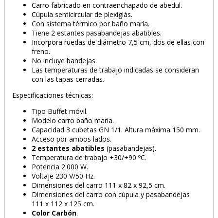
Carro fabricado en contraenchapado de abedul.
Cúpula semicircular de plexiglás.
Con sistema térmico por baño maría.
Tiene 2 estantes pasabandejas abatibles.
Incorpora ruedas de diámetro 7,5 cm, dos de ellas con
freno.
No incluye bandejas.
Las temperaturas de trabajo indicadas se consideran
con las tapas cerradas.
Especificaciones técnicas:
Tipo Buffet móvil.
Modelo carro baño maría.
Capacidad 3 cubetas GN 1/1. Altura máxima 150 mm.
Acceso por ambos lados.
2 estantes abatibles
(pasabandejas).
PRODUCTO AÑADIDO AL CARRITO
Temperatura de trabajo +30/+90 ºC.
Potencia 2.000 W.
Voltaje 230 V/50 Hz.
Dimensiones del carro 111 x 82 x 92,5 cm.
Dimensiones del carro con cúpula y pasabandejas
111 x 112 x 125 cm.
Color Carbón
.