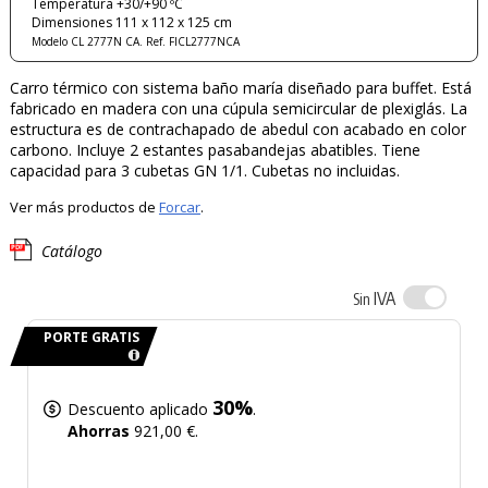
Temperatura +30/+90 ºC
Dimensiones 111 x 112 x 125 cm
Modelo CL 2777N CA. Ref. FICL2777NCA
Carro térmico con sistema baño maría diseñado para buffet. Está
fabricado en madera con una cúpula semicircular de plexiglás. La
estructura es de contrachapado de abedul con acabado en color
carbono. Incluye 2 estantes pasabandejas abatibles. Tiene
capacidad para 3 cubetas GN 1/1. Cubetas no incluidas.
Ver más productos de
Forcar
.
Catálogo
IVA
Sin
PORTE GRATIS
30%
Descuento aplicado
.
Ahorras
921,00 €.