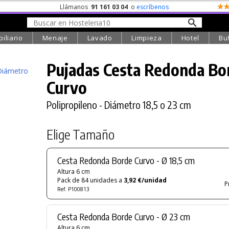
Llámanos
91 161 03 04
o
escríbenos
iliario
Menaje
Lavado
Limpieza
Hotel
Bu
Pujadas Cesta Redonda Bo
Curvo
Polipropileno - Diámetro 18,5 o 23 cm
Elige Tamaño
Cesta Redonda Borde Curvo - Ø 18,5 cm
Altura 6 cm
Pack de 84 unidades a
3,92 €/unidad
P
Ref. P100813
Cesta Redonda Borde Curvo - Ø 23 cm
Altura 6 cm