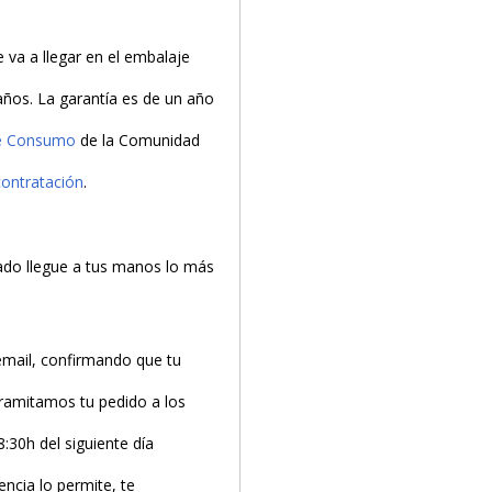
va a llegar en el embalaje
PRODUCTO AÑADIDO AL CARRITO
 años. La garantía es de un año
de Consumo
de la Comunidad
contratación
.
do llegue a tus manos lo más
email, confirmando que tu
tramitamos tu pedido a los
8:30h del siguiente día
encia lo permite, te