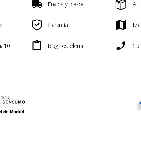
Envíos y plazos
Al 
o
Garantía
Ma
ia10
BlogHostelería
Con