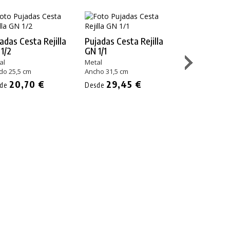
adas Cesta Rejilla
Pujadas Cesta Rejilla
Pujadas Cest
1/2
GN 1/1
GN 1/3
al
Metal
Metal
do 25,5 cm
Ancho 31,5 cm
Fondo 17 cm
20,70 €
29,45 €
18,50
sde
Desde
Desde