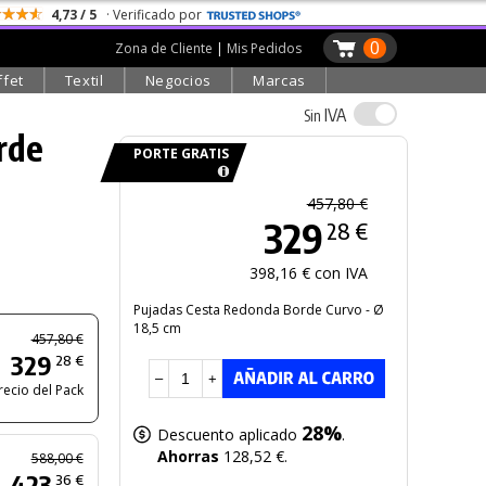
4,73 / 5
· Verificado por
0
Zona de Cliente
|
Mis Pedidos
ffet
Textil
Negocios
Marcas
IVA
Sin
rde
PORTE GRATIS
457,80 €
329
28 €
398,16 € con IVA
Pujadas Cesta Redonda Borde Curvo - Ø
18,5 cm
457,80 €
329
28 €
–
+
recio del Pack
28%
Descuento aplicado
.
Ahorras
128,52 €.
588,00 €
423
36 €