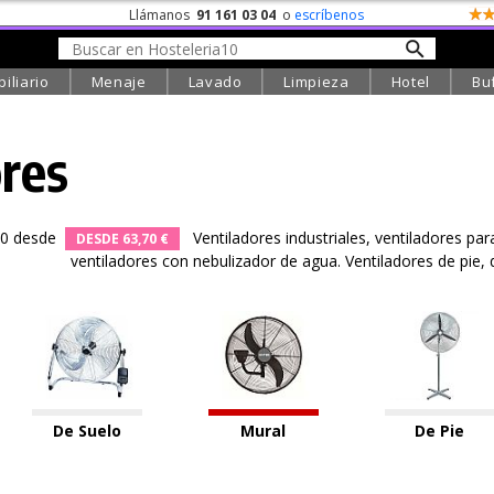
Llámanos
91 161 03 04
o
escríbenos
iliario
Menaje
Lavado
Limpieza
Hotel
Bu
res
20 desde
Ventiladores industriales, ventiladores par
DESDE 63,70 €
ventiladores con nebulizador de agua. Ventiladores de pie, 
De Suelo
Mural
De Pie