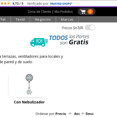
4,73 / 5
· Verificado por
0
Zona de Cliente
|
Mis Pedidos
ffet
Textil
Negocios
Marcas
IVA
Precios Sin
a terrazas, ventiladores para locales y
de pared y de suelo.
Con Nebulizador
Ordenar por
Precio
Asc
Desc