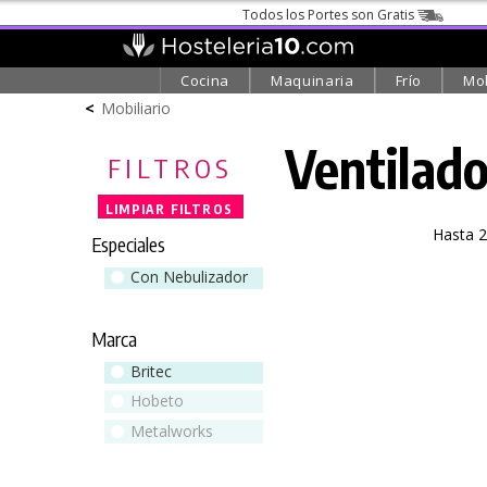
Todos los Portes son Gratis
Cocina
Maquinaria
Frío
Mob
<
Mobiliario
Ventilado
FILTROS
LIMPIAR FILTROS
×
Hasta 
Especiales
Con Nebulizador
Marca
Britec
Hobeto
Metalworks