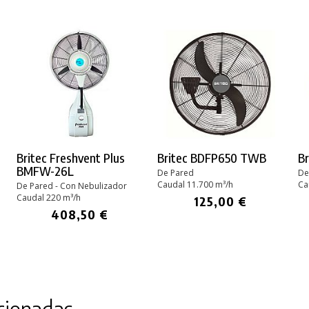
Britec Freshvent Plus
Britec BDFP650 TWB
B
BMFW-26L
De Pared
De
Caudal 11.700 m³/h
Ca
De Pared - Con Nebulizador
Caudal 220 m³/h
125,00 €
408,50 €