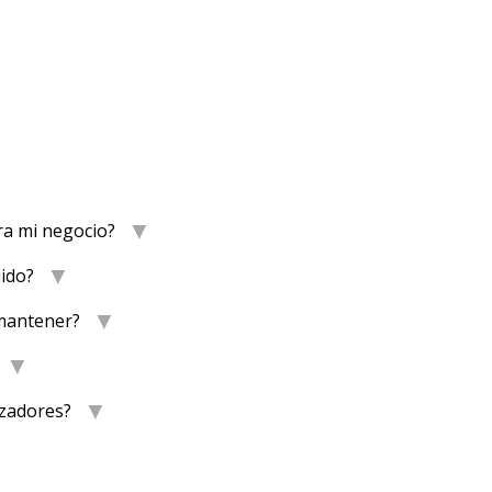
ra mi negocio?
ido?
 mantener?
izadores?