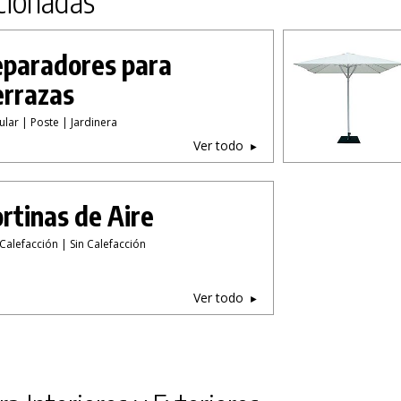
cionadas
paradores para
errazas
lar | Poste | Jardinera
Ver todo
rtinas de Aire
Calefacción | Sin Calefacción
Ver todo