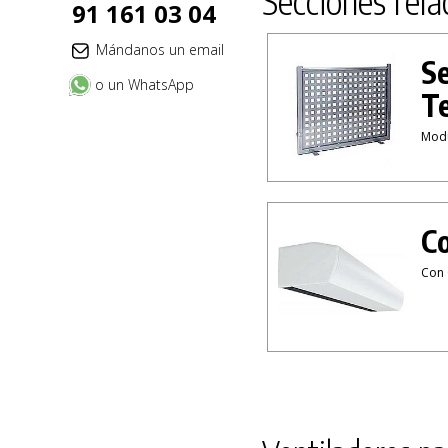
Secciones rela
91 161 03 04
Mándanos un email
Se
o un WhatsApp
T
Modu
Co
Con 