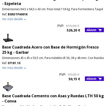
- Ezpeleta
Dimensiones 94,5 x 94,5 x 43 cm. Peso total 118 kg. Para Formentera Taupé
Ref:
BSRDTP6001K
Ver más detalle
►
PVP:
619,00 €
526,20 €
Base Cuadrada Acero con Base de Hormigón Fresco
25 kg - Garbar
Dimensiones 45 x 45 x 50,5 cm. Para mástiles Ø 36, 38 y 48 mm. Con Ruedas
Ref:
07181.1X
Ver más detalle
►
PVP:
59,00 €
50,15 €
Base Cuadrada Cemento con Asas y Ruedas LTH 50 kg
- Conva