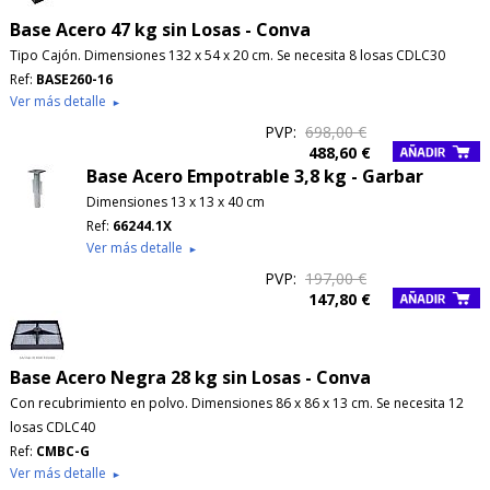
Base Acero 47 kg sin Losas - Conva
Tipo Cajón. Dimensiones 132 x 54 x 20 cm. Se necesita 8 losas CDLC30
Ref:
BASE260-16
Ver más detalle
►
PVP:
698,00 €
488,60 €
Base Acero Empotrable 3,8 kg - Garbar
Dimensiones 13 x 13 x 40 cm
Ref:
66244.1X
Ver más detalle
►
PVP:
197,00 €
147,80 €
Base Acero Negra 28 kg sin Losas - Conva
Con recubrimiento en polvo. Dimensiones 86 x 86 x 13 cm. Se necesita 12
losas CDLC40
Ref:
CMBC-G
Ver más detalle
►