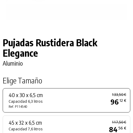
Pujadas Rustidera Black
Elegance
Aluminio
Elige Tamaño
40 x 30 x 6,5 cm
133,50 €
96
12 €
Capacidad 6,3 litros
Ref. P114540
45 x 32 x 6,5 cm
117,50 €
84
56 €
Capacidad 7,6 litros