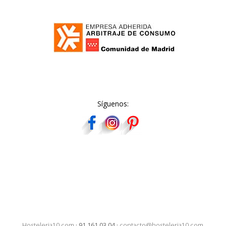
Síguenos:
Hosteleria10.com
·
91 161 03 04
·
contacto@hosteleria10.com