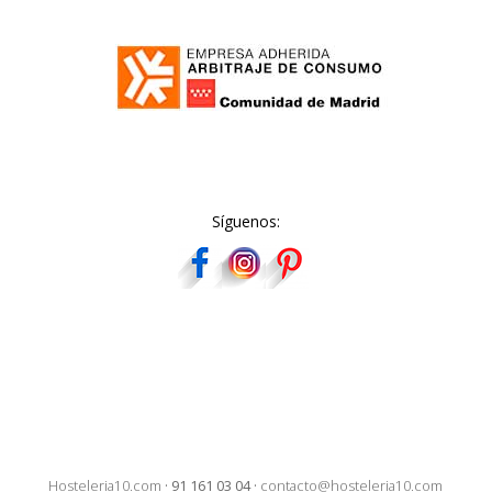
Síguenos:
Hosteleria10.com
·
91 161 03 04
·
contacto@hosteleria10.com