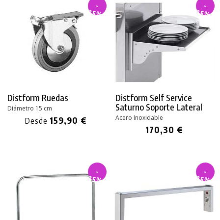
-
-
35%
35%
Distform Ruedas
Distform Self Service
Saturno
Soporte Lateral
Diámetro 15 cm
Acero Inoxidable
159,90 €
Desde
170,30 €
-
-
35%
35%