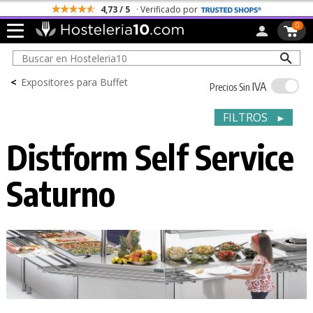
Todos los Portes son Gratis
0
<
Expositores para Buffet
IVA
Precios Sin
FILTROS
►
Distform Self Service
Saturno