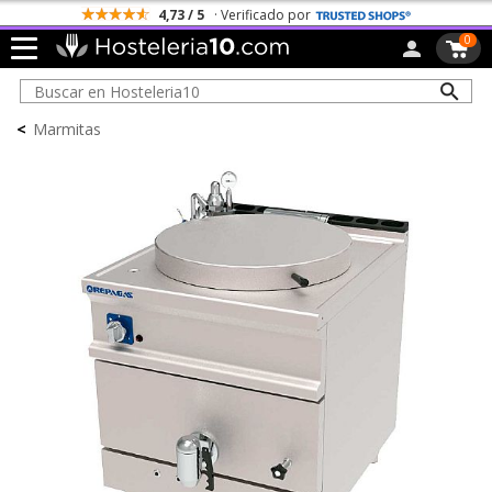
4,73 / 5
· Verificado por
0
<
Marmitas