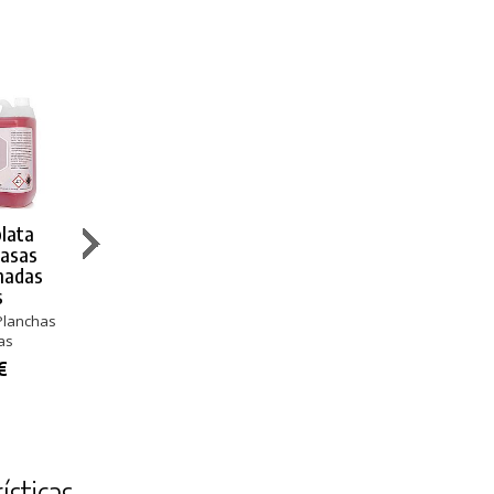
lata
Diversey
Scuders
Bartscher
rasas
Desengrasante
Manoplas
Manoplas de
madas
Suma Grill D9
Anticalóricas
Cocina
s
5L
Brav
Algodón
Hasta 250 °C
Planchas
Hornos y Planchas
Algodón
as
Hasta 250 ºC
13,92 €
42,47 €
€
10,01 €
ísticas