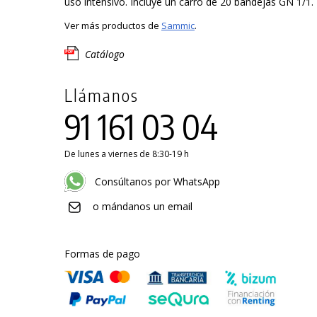
uso intensivo. Incluye un carro de 20 bandejas GN 1/1.
Ver más productos de
Sammic
.
Catálogo
Llámanos
91 161 03 04
De lunes a viernes de 8:30-19 h
Consúltanos por WhatsApp
o mándanos un email
Formas de pago