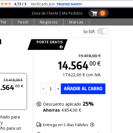
4,73 / 5
· Verificado por
0
Zona de Cliente
|
Mis Pedidos
ffet
Textil
Negocios
Marcas
IVA
Sin
m
PORTE GRATIS
19.418,00 €
14.564
00 €
17.622,00 € con IVA
19.418,00 €
4.564
00 €
–
+
25%
Descuento aplicado
.
Ahorras
4.854,00 €.
eñado para
 y
Entrega en 5 días hábiles
eño para un