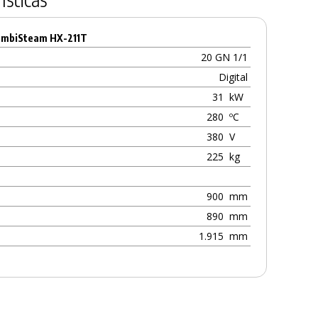
ombiSteam HX-211T
20 GN 1/1
Digital
31
kW
280
ºC
380
V
225
kg
900
mm
890
mm
1.915
mm