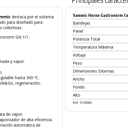
Sammic Horno Gastronorm C
ammic
destaca por el sistema
ado para diseñado para
Bandejas
 colectivas.
Panel
stronorm GN 1/1.
Potencia Total
Temperatura Máxima
Voltaje
nada y vapor.
Peso
Dimensiones Externas
o.
gulable hasta 300 ºC.
Ancho
ook&Go, regeneración,
Fondo
Alto
Ref. 5120082
ata de vapor.
porizador de alta eficiencia.
inación automática de