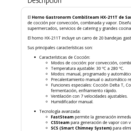
El
Horno Gastronorm CombiSteam HX-211T de S
de cocción por convección, combinada y vapor. Diseñ
supermercados, servicios de catering y grandes cocinas
El horno HX-211T incluye un carro de 20 bandejas ga
Sus principales características son:
Características de Cocción:
Modos de cocción: por convección, combi
Temperatura ajustable: 30 ºC a 280 ºC.
Modos: manual, programado y automátic
Precalentamiento manual o automático re
Funciones especiales: Cocción Delta T, C
fermentación, enfriamiento rápido.
Ventilación con 7 velocidades ajustables.
Humidificador manual.
Tecnología avanzada:
FastSteam
permite la generación inmedi
CSSteam
para generación de vapor con va
SCS (Smart Chimney System)
para elim