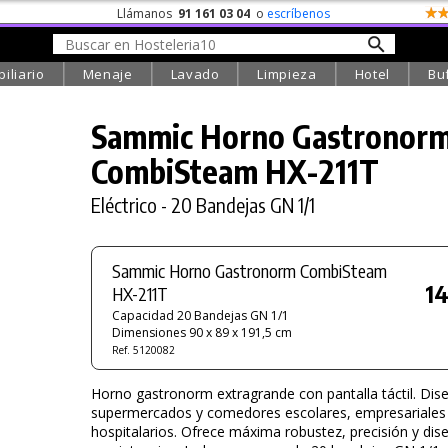
Llámanos
91 161 03 04
o
escríbenos
iliario
Menaje
Lavado
Limpieza
Hotel
Bu
Sammic Horno Gastronor
CombiSteam
HX-211T
Eléctrico - 20 Bandejas GN 1/1
Sammic Horno Gastronorm CombiSteam
1
HX-211T
Capacidad 20 Bandejas GN 1/1
Dimensiones 90 x 89 x 191,5 cm
Ref. 5120082
Horno gastronorm extragrande con pantalla táctil. Dis
supermercados y comedores escolares, empresariales
hospitalarios. Ofrece máxima robustez, precisión y dis