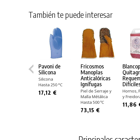
También te puede interesar
Pavoni de
Fricosmos
Blancop
Silicona
Manoplas
Quitag
Anticalóricas
Reque
Silicona
Ignífugas
Difícile
Hasta 250 °C
Piel de Serraje y
Hornos, 
17,12 €
Malla Métálica
y Freidor
Hasta 500 ºC
11,86 
73,15 €
Principales caracter