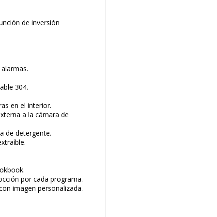
función de inversión
 alarmas.
able 304.
s en el interior.
xterna a la cámara de
a de detergente.
xtraíble.
ookbook.
occión por cada programa.
 con imagen personalizada.
PRODUCTO AÑADIDO AL CARRITO