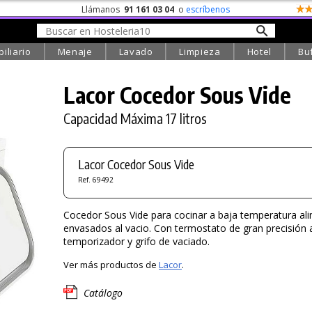
Llámanos
91 161 03 04
o
escríbenos
iliario
Menaje
Lavado
Limpieza
Hotel
Bu
Lacor Cocedor Sous Vide
Capacidad Máxima 17 litros
Lacor Cocedor Sous Vide
Ref. 69492
Cocedor Sous Vide para cocinar a baja temperatura al
envasados al vacio. Con termostato de gran precisión 
temporizador y grifo de vaciado.
Ver más productos de
Lacor
.
Catálogo