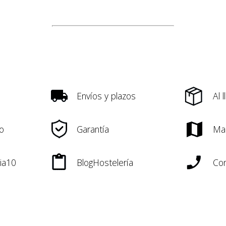
Envíos y plazos
Al 
o
Garantía
Ma
ia10
BlogHostelería
Con