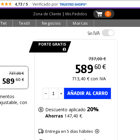
4,73 / 5
· Verificado por
0
Zona de Cliente
|
Mis Pedidos
ffet
Textil
Negocios
Marcas
IVA
Sin
PORTE GRATIS
737,00 €
589
60 €
737,00 €
713,40 € con IVA
589
60 €
–
+
imentos
ajustable, con
20%
Descuento aplicado
.
Ahorras
147,40 €.
Entrega en 5 días hábiles