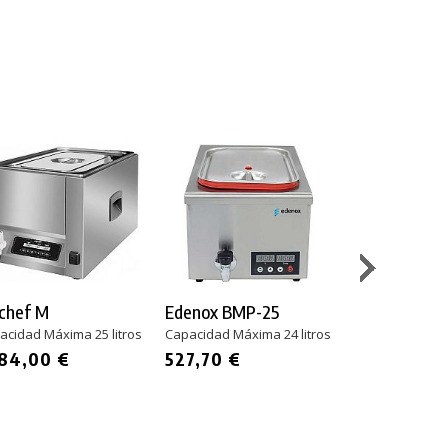
chef M
Edenox BMP-25
Irimar CSV-
acidad Máxima 25 litros
Capacidad Máxima 24 litros
Capacidad Máxi
184,00 €
527,70 €
769,20 €