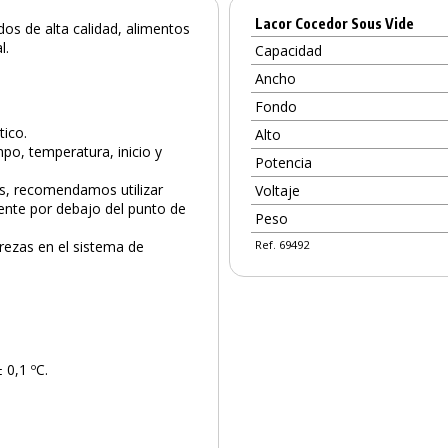
Lacor Cocedor Sous Vide
dos de alta calidad, alimentos
l.
Capacidad
Ancho
Fondo
tico.
Alto
mpo, temperatura, inicio y
Potencia
os, recomendamos utilizar
Voltaje
ente por debajo del punto de
Peso
urezas en el sistema de
Ref. 69492
 0,1 ºC.
PRODUCTO AÑADIDO AL CARRITO