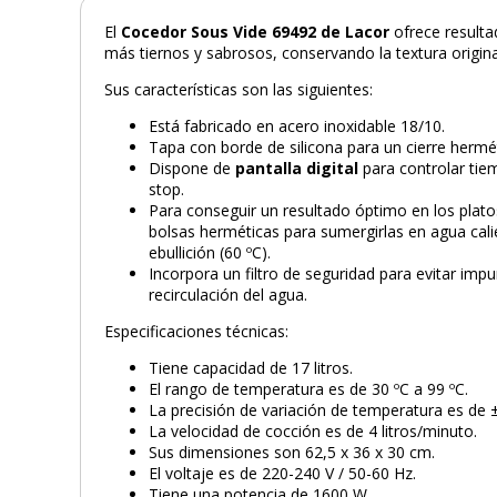
El
Cocedor Sous Vide 69492 de Lacor
ofrece resulta
más tiernos y sabrosos, conservando la textura origina
Sus características son las siguientes:
Está fabricado en acero inoxidable 18/10.
Tapa con borde de silicona para un cierre hermé
Dispone de
pantalla digital
para controlar tie
stop.
Para conseguir un resultado óptimo en los plat
bolsas herméticas para sumergirlas en agua cali
ebullición (60 ºC).
Incorpora un filtro de seguridad para evitar imp
recirculación del agua.
Especificaciones técnicas:
Tiene capacidad de 17 litros.
El rango de temperatura es de 30 ºC a 99 ºC.
La precisión de variación de temperatura es de ±
La velocidad de cocción es de 4 litros/minuto.
Sus dimensiones son 62,5 x 36 x 30 cm.
El voltaje es de 220-240 V / 50-60 Hz.
Tiene una potencia de 1600 W.