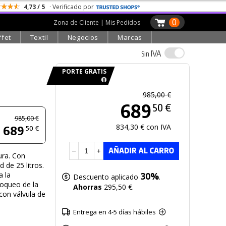
4,73 / 5
· Verificado por
0
Zona de Cliente
|
Mis Pedidos
ffet
Textil
Negocios
Marcas
IVA
Sin
PORTE GRATIS
985,00 €
689
50 €
985,00 €
834,30 € con IVA
689
50 €
–
+
ura. Con
 de 25 litros.
a la
30%
Descuento aplicado
.
loqueo de la
Ahorras
295,50 €.
con válvula de
Entrega en 4-5 días hábiles