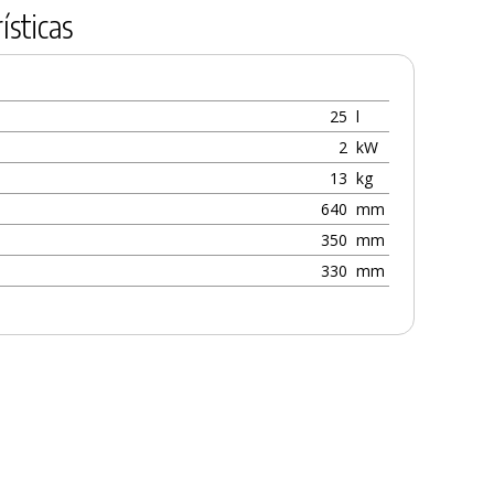
ísticas
25
l
2
kW
13
kg
640
mm
350
mm
330
mm