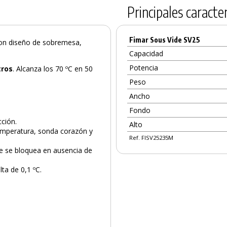
Principales caracter
Fimar Sous Vide SV25
 con diseño de sobremesa,
Capacidad
Potencia
tros
. Alcanza los 70 ºC en 50
Peso
Ancho
Fondo
ción.
Alto
temperatura, sonda corazón y
Ref. FISV25235M
ue se bloquea en ausencia de
ta de 0,1 ºC.
PRODUCTO AÑADIDO AL CARRITO