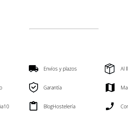
Envíos y plazos
Al 
o
Garantía
Ma
ia10
BlogHostelería
Con