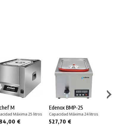
chef M
Edenox BMP-25
Irimar CSV-
acidad Máxima 25 litros
Capacidad Máxima 24 litros
Capacidad Máxi
184,00 €
527,70 €
769,20 €