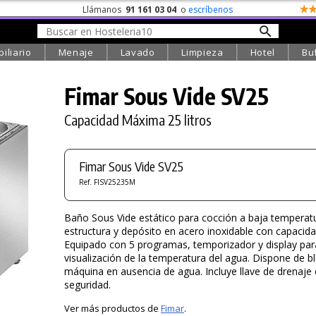
Llámanos
91 161 03 04
o
escríbenos
iliario
Menaje
Lavado
Limpieza
Hotel
Bu
Fimar Sous Vide SV25
Capacidad Máxima 25 litros
Fimar Sous Vide SV25
Ref. FISV25235M
Baño Sous Vide estático para cocción a baja temperat
estructura y depósito en acero inoxidable con capacidad
Equipado con 5 programas, temporizador y display par
visualización de la temperatura del agua. Dispone de b
máquina en ausencia de agua. Incluye llave de drenaje 
seguridad.
Ver más productos de
Fimar
.