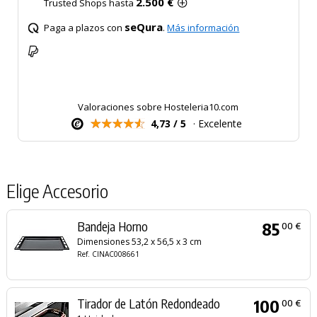
2.500 €
Trusted Shops hasta
seQura
Paga a plazos con
.
Más información
Valoraciones sobre Hosteleria10.com
4,73 / 5
· Excelente
Elige Accesorio
Bandeja Horno
85
00 €
Dimensiones 53,2 x 56,5 x 3 cm
Ref. CINAC008661
Tirador de Latón Redondeado
100
00 €