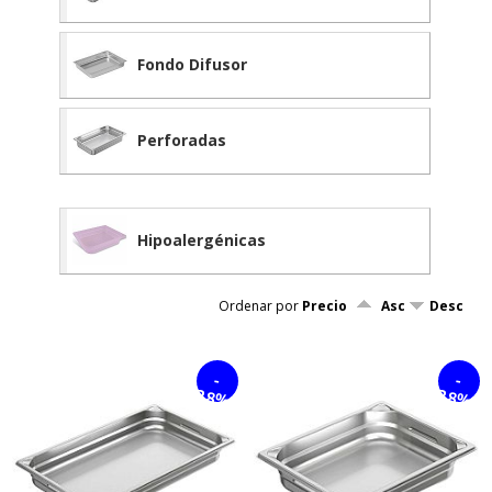
Fondo Difusor
Perforadas
Hipoalergénicas
Ordenar por
Precio
Asc
Desc
-
-
28%
28%