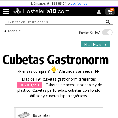
Llámanos
91 161 03 04
o
escríbenos
0
<
Menaje
IVA
Precios Sin
FILTROS
►
Cubetas Gastronorm
¿Piensas comprar?
Algunos consejos
[
✚
]
Más de 191 cubetas gastronorm diferentes
Cubetas de acero inoxidable y de
DESDE 1,91 €
plástico. Cubetas perforadas, cubetas con fondo
difusor y cubetas hipoalergénicas.
Estándar