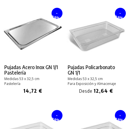
-
-
28%
28%
Pujadas Acero Inox GN 1/1
Pujadas Policarbonato
Pastelería
GN 1/1
Medidas 53 x 32,5 cm
Medidas 53 x 32,5 cm
Pastelería
Para Exposición y Almacenaje
14,72 €
12,64 €
Desde
-
-
28%
28%