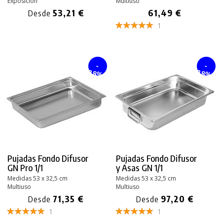
Exposición
Multiuso
53,21 €
61,49 €
Desde
1
-
-
28%
28%
Pujadas Fondo Difusor
Pujadas Fondo Difusor
GN Pro 1/1
y Asas GN 1/1
Medidas 53 x 32,5 cm
Medidas 53 x 32,5 cm
Multiuso
Multiuso
71,35 €
97,20 €
Desde
Desde
1
1