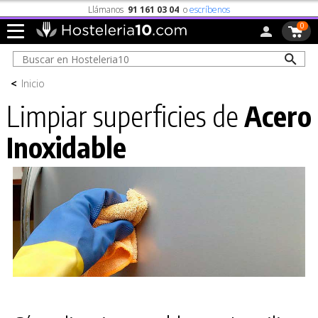
Llámanos
91 161 03 04
o
escríbenos
0
<
Inicio
Limpiar superficies de
Acero
Inoxidable