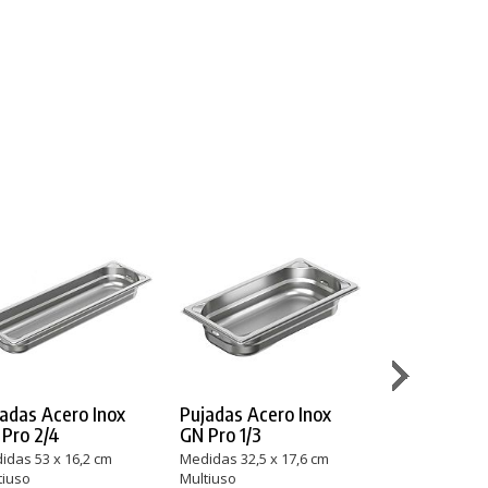
adas Acero Inox
Pujadas Acero Inox
Pujadas Acer
Pro 2/4
GN Pro 1/3
GN Pro 1/4
idas 53 x 16,2 cm
Medidas 32,5 x 17,6 cm
Medidas 26,5 x
tiuso
Multiuso
Multiuso