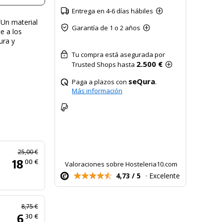
Entrega en 4-6 días hábiles
 Un material
Garantía de 1 o 2 años
te a los
ura y
Tu compra está asegurada por
2.500 €
Trusted Shops hasta
seQura
Paga a plazos con
.
Más información
25,00 €
18
00 €
Valoraciones sobre Hosteleria10.com
4,73 / 5
· Excelente
8,75 €
6
30 €