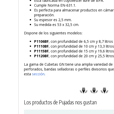
Está fabricada en copoliester libre de BPA.
Cumple Norma EN-631.1.
Es perfecta para almacenar productos en cámaras
preparación.
Su espesor es 2,5 mm.
Su medida es 53 x 32,5 cm.
Dispone de los siguientes modelos:
P1106BF
, con profundidad de 6,5 cm y 8,7 litros
P1110BF
, con profundidad de 10 cm y 13,3 litro
P1115BF
, con profundidad de 15 cm y 19,6 litro
P1120BF
, con profundidad de 20 cm y 25,5 litro
La gama de Cubetas GN tiene una amplia variedad 
perforados, bandas selladoras o perfiles divisorios q
esta
sección
.
Los productos de Pujadas nos gustan