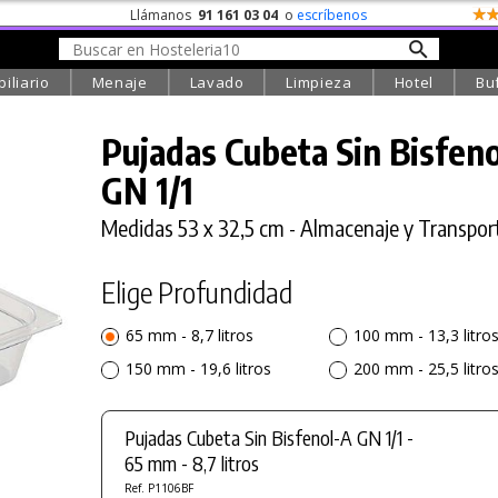
Llámanos
91 161 03 04
o
escríbenos
iliario
Menaje
Lavado
Limpieza
Hotel
Bu
Pujadas Cubeta
Sin
Bisfen
GN 1/1
Medidas 53 x 32,5 cm - Almacenaje y Transpor
Elige Profundidad
65 mm - 8,7 litros
100 mm - 13,3 litro
150 mm - 19,6 litros
200 mm - 25,5 litro
Pujadas Cubeta Sin Bisfenol-A GN 1/1 -
65 mm - 8,7 litros
Ref. P1106BF