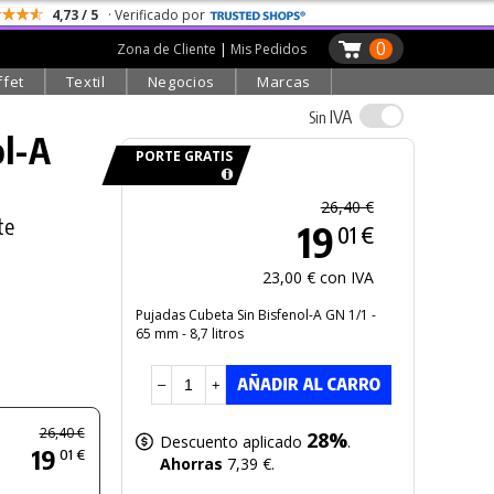
4,73 / 5
· Verificado por
0
Zona de Cliente
|
Mis Pedidos
ffet
Textil
Negocios
Marcas
IVA
Sin
ol-A
PORTE GRATIS
26,40 €
te
19
01 €
23,00 € con IVA
Pujadas Cubeta Sin Bisfenol-A GN 1/1 -
s
65 mm - 8,7 litros
s
–
+
26,40 €
28%
Descuento aplicado
.
19
01 €
Ahorras
7,39 €.