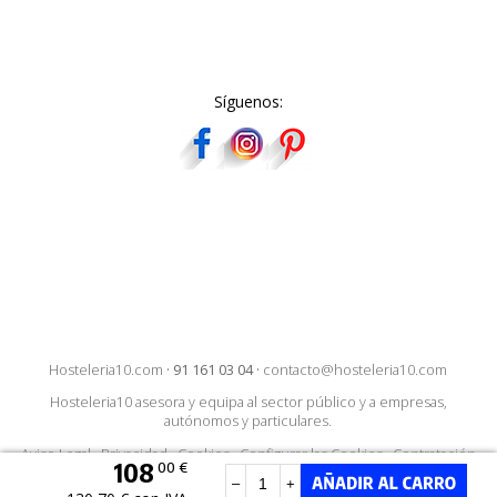
Síguenos:
Hosteleria10.com
·
91 161 03 04
·
contacto@hosteleria10.com
Hosteleria10 asesora y equipa al sector público y a empresas,
autónomos y particulares.
Aviso Legal
·
Privacidad
·
Cookies
·
Configurar las Cookies
·
Contratación
108
00 €
–
+