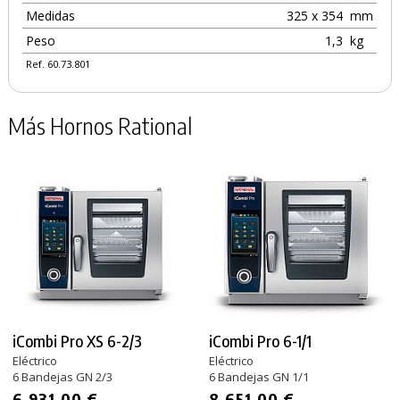
Medidas
325 x 354
mm
Peso
1,3
kg
Ref. 60.73.801
Más Hornos Rational
iCombi Pro XS 6-2/3
iCombi Pro 6-1/1
Eléctrico
Eléctrico
6 Bandejas GN 2/3
6 Bandejas GN 1/1
6.931,00 €
8.651,00 €