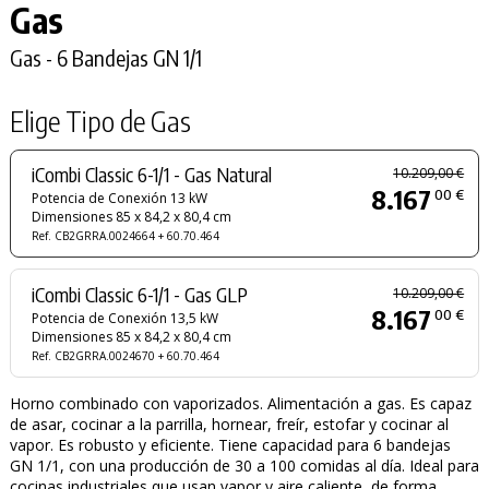
Gas
Gas - 6 Bandejas GN 1/1
Elige Tipo de Gas
iCombi Classic 6-1/1 - Gas Natural
10.209,00 €
8.167
00 €
Potencia de Conexión 13 kW
Dimensiones 85 x 84,2 x 80,4 cm
Ref. CB2GRRA.0024664 + 60.70.464
iCombi Classic 6-1/1 - Gas GLP
10.209,00 €
8.167
00 €
Potencia de Conexión 13,5 kW
Dimensiones 85 x 84,2 x 80,4 cm
Ref. CB2GRRA.0024670 + 60.70.464
Horno combinado con vaporizados. Alimentación a gas. Es capaz
de asar, cocinar a la parrilla, hornear, freír, estofar y cocinar al
vapor. Es robusto y eficiente. Tiene capacidad para 6 bandejas
GN 1/1, con una producción de 30 a 100 comidas al día. Ideal para
cocinas industriales que usan vapor y aire caliente, de forma