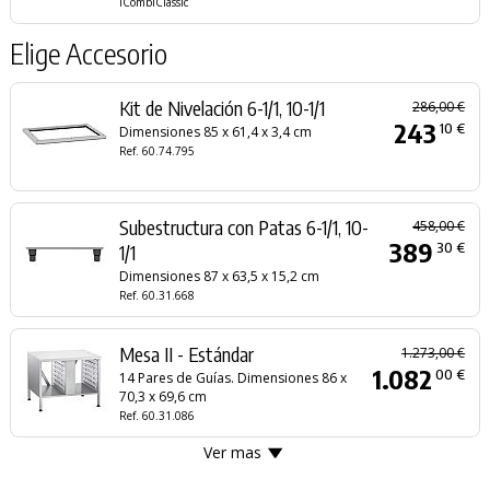
iCombiClassic
Elige Accesorio
Kit de Nivelación 6-1/1, 10-1/1
286,00 €
243
10 €
Dimensiones 85 x 61,4 x 3,4 cm
Ref. 60.74.795
Subestructura con Patas 6-1/1, 10-
458,00 €
389
30 €
1/1
Dimensiones 87 x 63,5 x 15,2 cm
Ref. 60.31.668
Mesa II - Estándar
1.273,00 €
1.082
00 €
14 Pares de Guías. Dimensiones 86 x
70,3 x 69,6 cm
Ref. 60.31.086
Ver mas