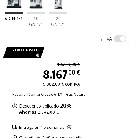
6 GN 1/1
10
20
GN 1/1
GN 1/1
IVA
Sin
PORTE GRATIS
10.209,00 €
8.167
00 €
9.882,00 € con IVA
Rational iCombi Classic 6-1/1 - Gas Natural
20%
Descuento aplicado
.
Ahorras
2.042,00 €.
Entrega en 4-5 semanas
Garantía de 2 años en piezas