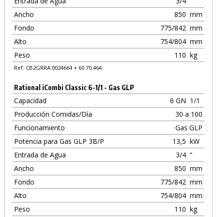
Entrada de Agua
3/4
”
Ancho
850
mm
Fondo
775/842
mm
Alto
754/804
mm
Peso
110
kg
Ref. CB2GRRA.0024664 + 60.70.464
Rational iCombi Classic 6-1/1 - Gas GLP
Capacidad
6 GN
1/1
Producción Comidas/Día
30 a 100
Funcionamiento
Gas GLP
Potencia para Gas GLP 3B/P
13,5
kW
Entrada de Agua
3/4
”
Ancho
850
mm
Fondo
775/842
mm
Alto
754/804
mm
Peso
110
kg