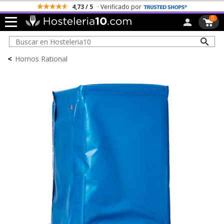
4,73 / 5
· Verificado por
0
<
Hornos Rational