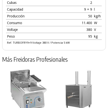
Cubas
2
Capacidad
9 + 9
l
Producción
50
kg/h
Consumo
11.400
W
Voltaje
380
V
Peso
95
kg
Ref. TURBOFRY9+9 Voltaje 380 V / Potencia 5 kW
Más Freidoras Profesionales