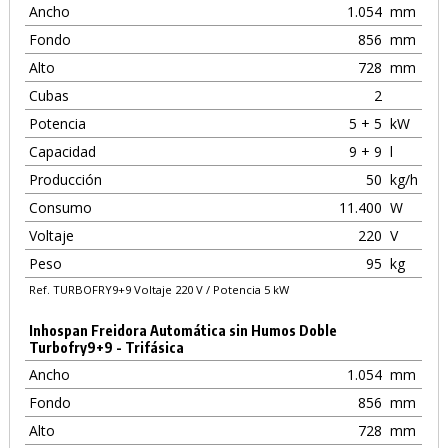
Ancho
1.054
mm
Fondo
856
mm
Alto
728
mm
Cubas
2
Potencia
5 + 5
kW
Capacidad
9 + 9
l
Producción
50
kg/h
Consumo
11.400
W
Voltaje
220
V
Peso
95
kg
Ref. TURBOFRY9+9 Voltaje 220 V / Potencia 5 kW
Inhospan Freidora Automática sin Humos Doble
Turbofry9+9 - Trifásica
Ancho
1.054
mm
Fondo
856
mm
Alto
728
mm