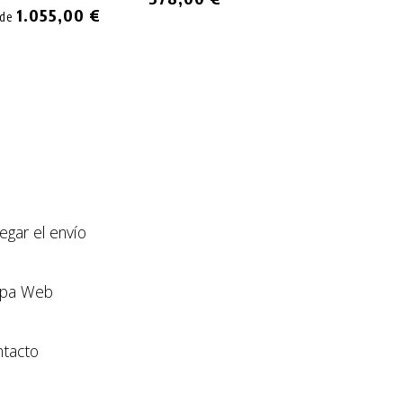
1.055,00 €
sde
llegar el envío
pa Web
tacto