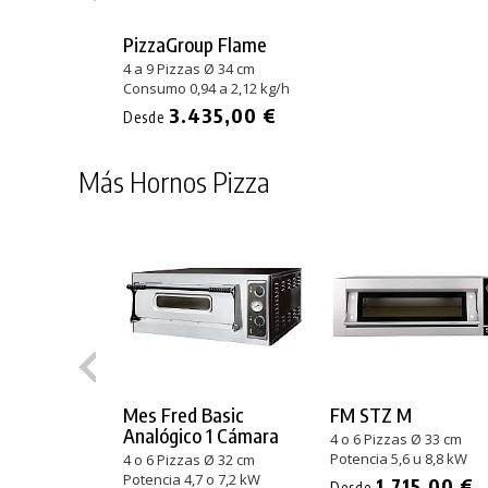
PizzaGroup Flame
4 a 9 Pizzas Ø 34 cm
Consumo 0,94 a 2,12 kg/h
3.435,00 €
Desde
Más Hornos Pizza
Mes Fred Basic
FM STZ M
Analógico 1 Cámara
4 o 6 Pizzas Ø 33 cm
Potencia 5,6 u 8,8 kW
4 o 6 Pizzas Ø 32 cm
Potencia 4,7 o 7,2 kW
1.715,00 €
Desde