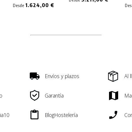
1.624,00 €
Desde
De
Envíos y plazos
Al 
o
Garantía
Ma
ia10
BlogHostelería
Con