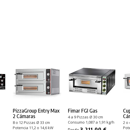
PizzaGroup Entry Max
Fimar FGI Gas
Cup
2 Cámaras
Cá
4 a 9 Pizzas Ø 30 cm
Consumo 1,087 a 1,91 kg/h
8 o 12 Pizzas Ø 33 cm
2 o 
Potencia 11,2 o 14,6 kW
Pote
3.211,00 €
Desde