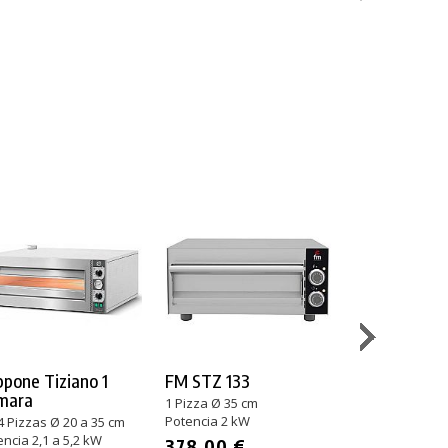
pone Tiziano 1
FM STZ 133
FM STZ 233
mara
1 Pizza Ø 35 cm
2 Pizzas Ø 35 
Potencia 2 kW
Potencia 3 kW
4 Pizzas Ø 20 a 35 cm
ncia 2,1 a 5,2 kW
378,00 €
567,00 €