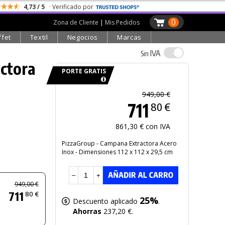
4,73 / 5
· Verificado por
0
Zona de Cliente
|
Mis Pedidos
ffet
Textil
Negocios
Marcas
IVA
Sin
ctora
PORTE GRATIS
949,00 €
711
80 €
861,30 € con IVA
PizzaGroup - Campana Extractora Acero
Inox - Dimensiones 112 x 112 x 29,5 cm
–
+
949,00 €
711
80 €
25%
Descuento aplicado
.
Ahorras
237,20 €.