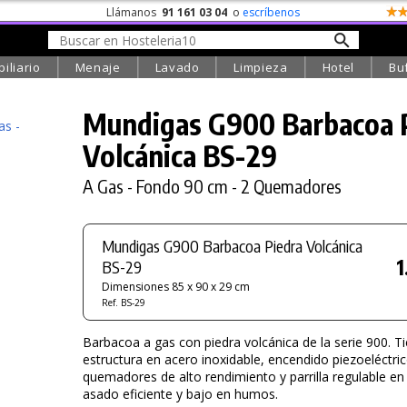
Llámanos
91 161 03 04
o
escríbenos
iliario
Menaje
Lavado
Limpieza
Hotel
Bu
Mundigas G900 Barbacoa 
Volcánica
BS-29
A Gas - Fondo 90 cm - 2 Quemadores
Mundigas G900 Barbacoa Piedra Volcánica
1
BS-29
Dimensiones 85 x 90 x 29 cm
Ref. BS-29
Barbacoa a gas con piedra volcánica de la serie 900. T
estructura en acero inoxidable, encendido piezoeléctric
quemadores de alto rendimiento y parrilla regulable en
asado eficiente y bajo en humos.