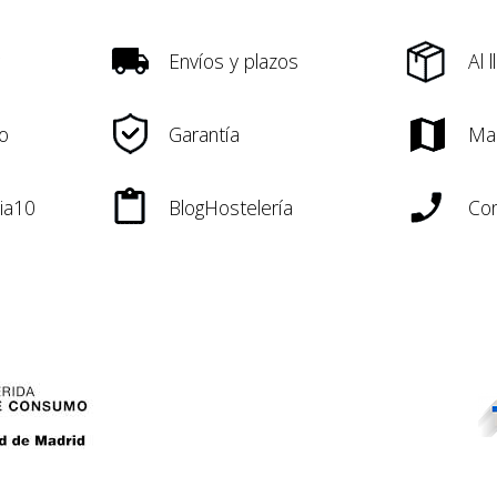
Envíos y plazos
Al 
o
Garantía
Ma
ia10
BlogHostelería
Con