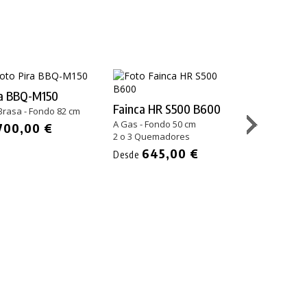
ra BBQ-M150
Fainca HR S500 B600
Fainca HR S
Brasa - Fondo 82 cm
Sobremesa
A Gas - Fondo 50 cm
700,00 €
2 o 3 Quemadores
A Gas - Fondo 
1 o 2 Quemado
645,00 €
Desde
1.121
Desde