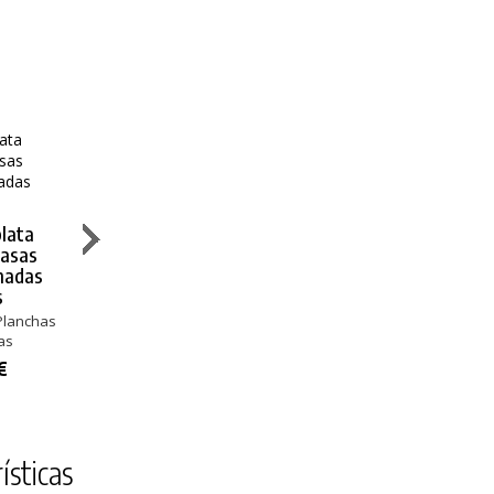
Diversey
Cif Limpiador
Limpiador
Diversey
lata
Hornos
Hornos y
Detergente
rasas
y Planchas
Parrillas
Suma Grill HI-
madas
Temp D9.8
Hornos y Planchas
Hornos y Parrillas
s
Contenido 750 ml
Contenido 500 ml
Hornos y Planc
Planchas
5,74 €
9,38 €
30,44 €
as
€
ísticas