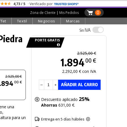
4,73 / 5
· Verificado por
0
Zona de Cliente
|
Mis Pedidos
ffet
Textil
Negocios
Marcas
IVA
Sin
Piedra
PORTE GRATIS
2.525,00 €
1.894
00 €
2.292,00 € con IVA
2.525,00 €
.894
00 €
–
+
25%
Descuento aplicado
.
Ahorras
631,00 €.
iene una
o,
 altura para un
Entrega en 5 días hábiles