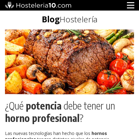
Blog
Hostelería
¿Qué
potencia
debe tener un
horno profesional
?
Las nuevas tecnologías han hecho que los
hornos