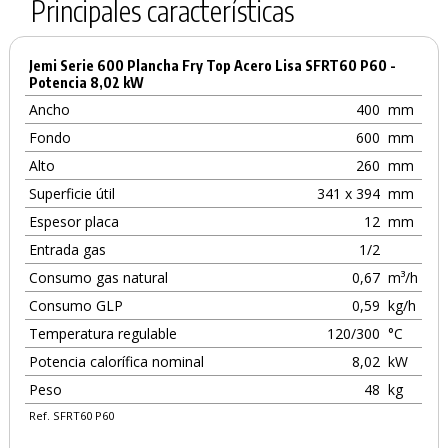
Principales características
Jemi Serie 600 Plancha Fry Top Acero Lisa SFRT60 P60 -
Potencia 8,02 kW
Ancho
400
mm
Fondo
600
mm
Alto
260
mm
Superficie útil
341 x 394
mm
Espesor placa
12
mm
Entrada gas
1/2
Consumo gas natural
0,67
m³/h
Consumo GLP
0,59
kg/h
Temperatura regulable
120/300
°C
Potencia calorífica nominal
8,02
kW
Peso
48
kg
Ref. SFRT60 P60