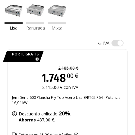
Lisa
Ranurada
Mixta
IVA
Sin
PORTE GRATIS
2.185,00 €
1.748
00 €
2.115,00 € con IVA
Jemi Serie 600 Plancha Fry Top Acero Lisa SFRT62 P64 - Potencia
16,04 kW
20%
Descuento aplicado
.
Ahorras
437,00 €.
Entrega en 15-20 días hábiles