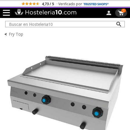
4,73 / 5
· Verificado por
0
<
Fry Top