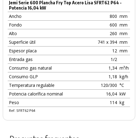
Jemi Serie 600 Plancha Fry Top Acero Lisa SFRT62 P64 -
Potencia 16,04 kW
Ancho
800
mm
Fondo
600
mm
Alto
260
mm
Superficie útil
741 x 394
mm
Espesor placa
12
mm
Entrada gas
1/2
Consumo gas natural
1,34
m³/h
Consumo GLP
1,18
kg/h
Temperatura regulable
120/300
°C
Potencia calorífica nominal
16,04
kW
Peso
114
kg
Ref. SFRT62 P64