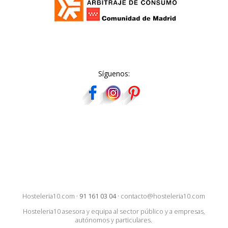
Síguenos:
Hosteleria10.com
·
91 161 03 04
·
contacto@hosteleria10.com
Hosteleria10 asesora y equipa al sector público y a empresas,
autónomos y particulares.