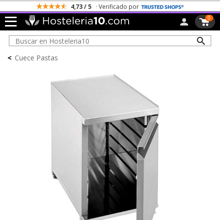
4,73 / 5
· Verificado por
0
<
Cuece Pastas