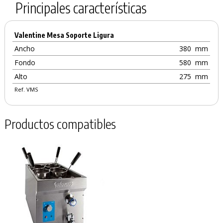
Principales características
PRODUCTO AÑADIDO AL CARRITO
Valentine Mesa Soporte Ligura
Ancho
380
mm
Fondo
580
mm
Alto
275
mm
Ref. VMS
Productos compatibles