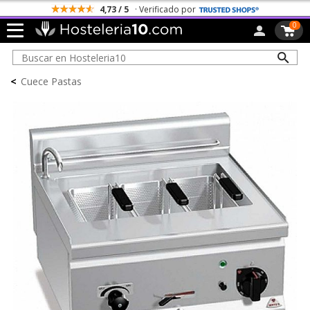
4,73 / 5
· Verificado por
0
<
Cuece Pastas