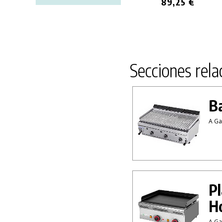
89,25 €
Secciones rela
Ba
A Ga
Pl
Ho
A Gas