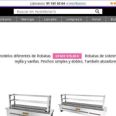
Llámanos
91 161 03 04
o
escríbenos
iliario
Menaje
Lavado
Limpieza
Hotel
Bu
modelos diferentes de Robatas
Robatas de sobreme
DESDE 576,60 €
rejilla y varillas. Pinchos simples y dobles. También atizador