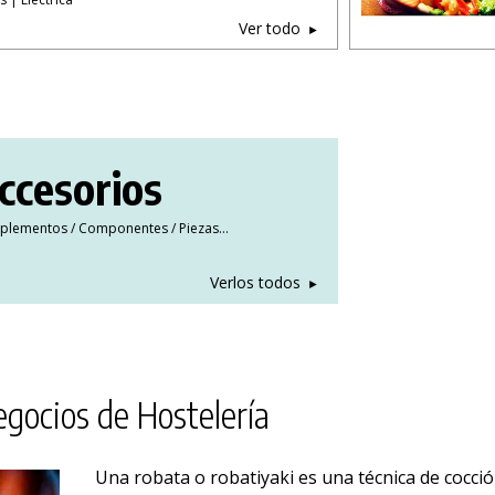
Ver todo
ccesorios
lementos / Componentes / Piezas…
Verlos todos
gocios de Hostelería
PRODUCTO AÑADIDO AL CARRITO
Una robata o robatiyaki es una técnica de cocci