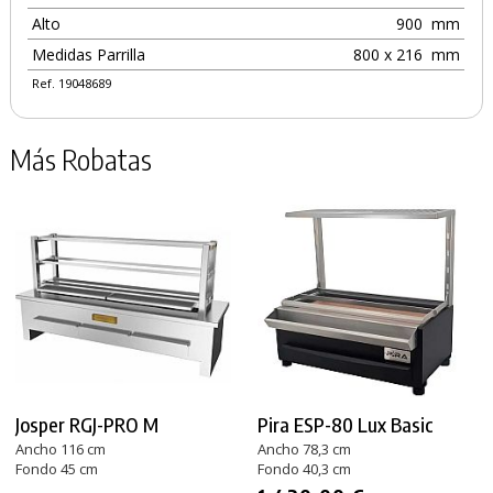
Alto
900
mm
Medidas Parrilla
800 x 216
mm
Ref. 19048689
Más Robatas
Josper RGJ-PRO M
Pira ESP-80 Lux Basic
Ancho 116 cm
Ancho 78,3 cm
Fondo 45 cm
Fondo 40,3 cm