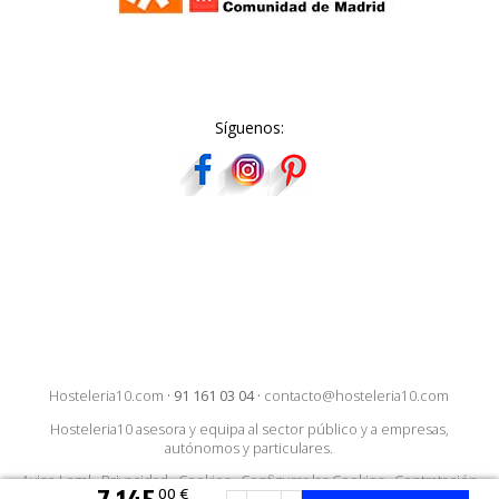
Síguenos:
Hosteleria10.com
·
91 161 03 04
·
contacto@hosteleria10.com
Hosteleria10 asesora y equipa al sector público y a empresas,
autónomos y particulares.
Aviso Legal
·
Privacidad
·
Cookies
·
Configurar las Cookies
·
Contratación
7.145
00 €