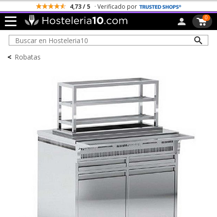
4,73 / 5
· Verificado por
0
<
Robatas