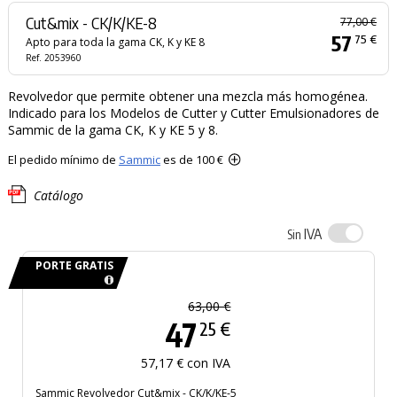
Cut&mix - CK/K/KE-8
77,00 €
57
75 €
Apto para toda la gama CK, K y KE 8
Ref. 2053960
Revolvedor que permite obtener una mezcla más homogénea.
Indicado para los Modelos de Cutter y Cutter Emulsionadores de
Sammic de la gama CK, K y KE 5 y 8.
El pedido mínimo de
Sammic
es de 100 €
Catálogo
IVA
Sin
PORTE GRATIS
63,00 €
47
25 €
57,17 € con IVA
Sammic Revolvedor Cut&mix - CK/K/KE-5