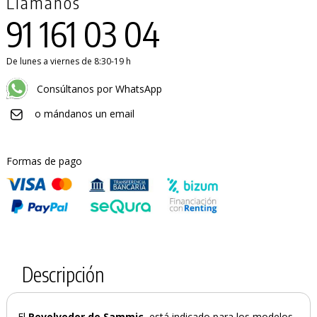
Llámanos
91 161 03 04
De lunes a viernes de 8:30-19 h
Consúltanos por WhatsApp
o mándanos un email
Formas de pago
PRODUCTO AÑADIDO AL CARRITO
Descripción
El
Revolvedor de Sammic,
está indicado para los modelos