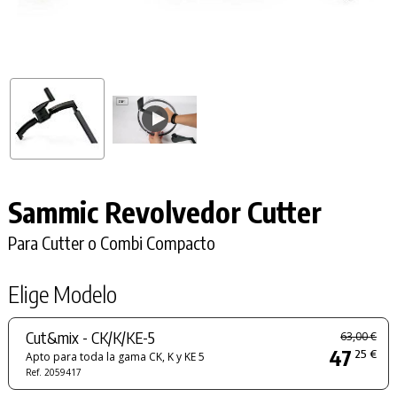
Sammic Revolvedor Cutter
Para Cutter o Combi Compacto
Elige Modelo
Cut&mix - CK/K/KE-5
63,00 €
47
25 €
Apto para toda la gama CK, K y KE 5
Ref. 2059417