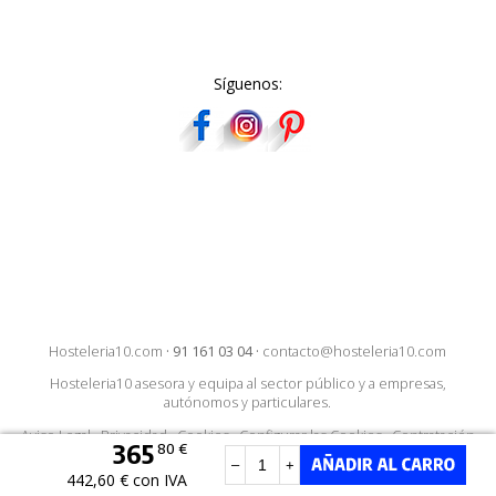
Síguenos:
Hosteleria10.com
·
91 161 03 04
·
contacto@hosteleria10.com
Hosteleria10 asesora y equipa al sector público y a empresas,
autónomos y particulares.
Aviso Legal
·
Privacidad
·
Cookies
·
Configurar las Cookies
·
Contratación
365
80 €
–
+
442,60 € con IVA