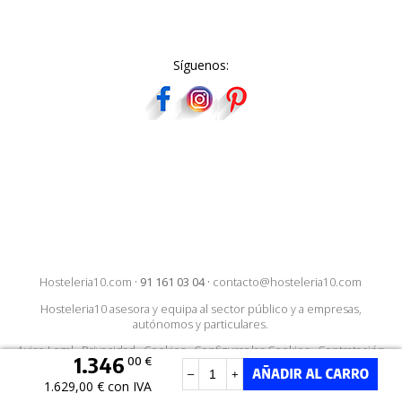
Síguenos:
Hosteleria10.com
·
91 161 03 04
·
contacto@hosteleria10.com
Hosteleria10 asesora y equipa al sector público y a empresas,
autónomos y particulares.
Aviso Legal
·
Privacidad
·
Cookies
·
Configurar las Cookies
·
Contratación
1.346
00 €
–
+
1.629,00 € con IVA