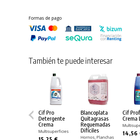
Formas de pago
También te puede interesar
Cif Pro
Blancoplata
Cif Pro
Detergente
Quitagrasas
Crema L
Crema
Requemadas
Multisupe
Difíciles
Multisuperficies
14,56
Hornos, Planchas
15,25 €