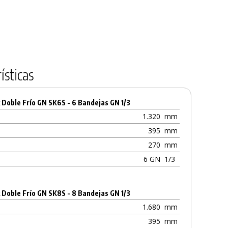
Contenido 750 ml
Cristales
5,51 €
Contenido 750 m
4,55 €
5,83 €
ísticas
k Doble Frío GN SK6S - 6 Bandejas GN 1/3
1.320
mm
395
mm
270
mm
6 GN
1/3
k Doble Frío GN SK8S - 8 Bandejas GN 1/3
1.680
mm
395
mm