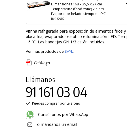
Dimensiones 168 x 39,5 x 27 cm
Temperatura (food zone) 2 a 6 °C
Evaporador helado siempre a 0ºC
Ref. SK8S
Vitrina refrigerada para exposición de alimentos fríos y
placa fría, evaporador estático e iluminación LED. Te
+6 ºC. Las bandejas GN 1/3 están incluidas.
Ver más productos de
SAYL
.
Catálogo
Llámanos
91 161 03 04
Puedes comprar por teléfono
Consúltanos por WhatsApp
o mándanos un email