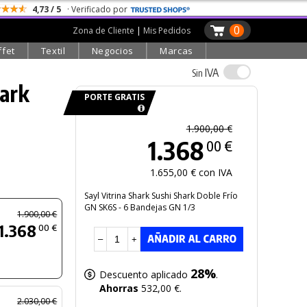
4,73 / 5
· Verificado por
0
Zona de Cliente
|
Mis Pedidos
ffet
Textil
Negocios
Marcas
IVA
Sin
hark
PORTE GRATIS
1.900,00 €
1.368
00 €
1.655,00 € con IVA
Sayl Vitrina Shark Sushi Shark Doble Frío
GN SK6S - 6 Bandejas GN 1/3
1.900,00 €
1.368
00 €
–
+
28%
Descuento aplicado
.
Ahorras
532,00 €.
2.030,00 €