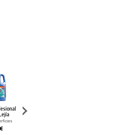
fesional
Mr. Proper
Cif
Cif Limpiador
ejía
Limpiador
Limpiacristales
Acero
Desinfectante
y Superficies
Inoxidable y
rficies
2D
Cristales
Multisuperficies
 €
Contenido 750 ml
Multisuperficies
Acero Inox y