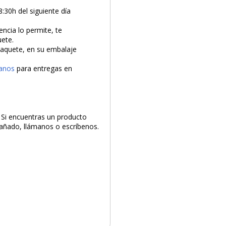
8:30h del siguiente día
encia lo permite, te
uete.
 paquete, en su embalaje
anos
para entregas en
. Si encuentras un producto
 dañado, llámanos o escríbenos.