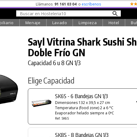
Llámanos
91 161 03 04
o
escríbenos
iliario
Menaje
Lavado
Limpieza
Hotel
Bu
Sayl Vitrina Shark Sushi S
Doble Frío GN
Capacidad 6 u 8 GN 1/3
Elige Capacidad
SK6S - 6 Bandejas GN 1/3
Dimensiones 132 x 39,5 x 27 cm
Temperatura (food zone) 2 a 6 °C
Evaporador helado siempre a 0ºC
Ref. SK6S
SK8S - 8 Bandejas GN 1/3