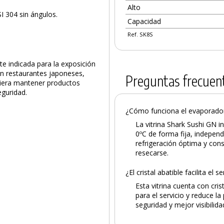
Alto
I 304 sin ángulos.
Capacidad
Ref. SK8S
te indicada para la exposición
en restaurantes japoneses,
Preguntas frecuen
quiera mantener productos
eguridad.
¿Cómo funciona el evaporador 
La vitrina Shark Sushi GN 
0ºC de forma fija, independ
refrigeración óptima y cons
resecarse.
¿El cristal abatible facilita el
Esta vitrina cuenta con cr
para el servicio y reduce l
seguridad y mejor visibilid
PRODUCTO AÑADIDO AL CARRITO