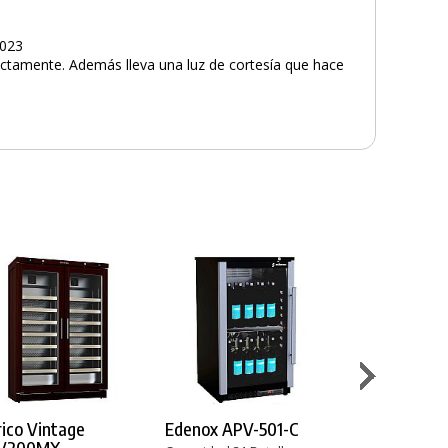
2023
ectamente. Además lleva una luz de cortesía que hace
rico Vintage
Edenox APV-501-C
Cavanova 
V200MX