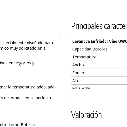
Principales caracter
Cavanova Enfriador Vino OW
especialmente diseñado para
ómico muy solicitado en el
Capacidad Botellas
Temperatura
vinos en negocios y
Ancho
Fondo
Alto
ner la temperatura adecuada
Ref. OW004
as
o cerradas en su perfecta
Valoración
metro como Botellas
PRODUCTO AÑADIDO AL CARRITO