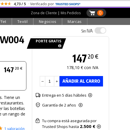
4,73 / 5
· Verificado por
0
Zona de Cliente
|
Mis Pedidos
ffet
Textil
Negocios
Marcas
IVA
Sin
 OW004
PORTE GRATIS
147
20 €
178,10 € con IVA
147
20 €
–
+
Entrega en 5 días hábiles
s. Tiene un
estaurantes.
Garantía de 2 años
r las botellas
ne un rango de
Tu compra está asegurada por
2.500 €
Trusted Shops hasta
1 valoración