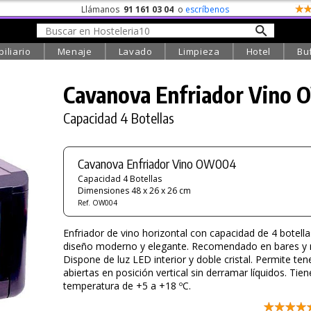
Llámanos
91 161 03 04
o
escríbenos
iliario
Menaje
Lavado
Limpieza
Hotel
Bu
Cavanova Enfriador Vino
Capacidad 4 Botellas
Cavanova Enfriador Vino OW004
Capacidad 4 Botellas
Dimensiones 48 x 26 x 26 cm
Ref. OW004
Enfriador de vino horizontal con capacidad de 4 botella
diseño moderno y elegante. Recomendado en bares y r
Dispone de luz LED interior y doble cristal. Permite tene
abiertas en posición vertical sin derramar líquidos. Tie
temperatura de +5 a +18 ºC.