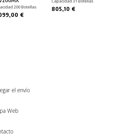
Capacidad 31 Botellas
Capacidad 2 Bo
acidad 200 Botellas
805,10 €
129,10 €
099,00 €
llegar el envío
pa Web
tacto