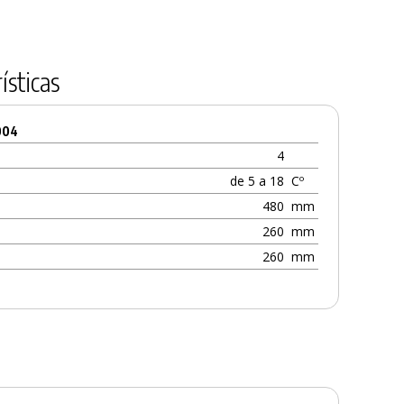
ísticas
004
4
de 5 a 18
Cº
480
mm
260
mm
260
mm