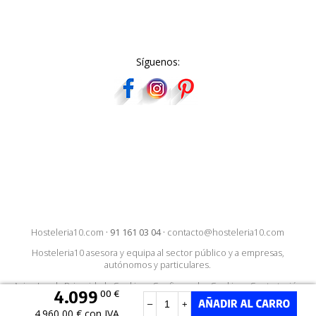
Síguenos:
Hosteleria10.com
·
91 161 03 04
·
contacto@hosteleria10.com
Hosteleria10 asesora y equipa al sector público y a empresas,
autónomos y particulares.
Aviso Legal
·
Privacidad
·
Cookies
·
Configurar las Cookies
·
Contratación
4.099
00 €
–
+
4.960,00 € con IVA