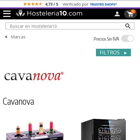
4,73 / 5
· Verificado por
0
<
Marcas
IVA
Precios Sin
FILTROS
►
Cavanova