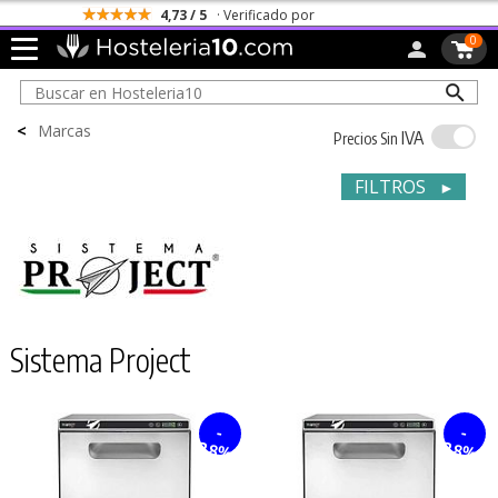
4,73 / 5
· Verificado por
0
<
Marcas
IVA
Precios Sin
FILTROS
►
Sistema Project
-
-
28%
28%