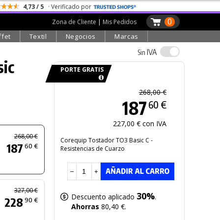
4,73 / 5
· Verificado por
0
Zona de Cliente
|
Mis Pedidos
ffet
Textil
Negocios
Marcas
IVA
Sin
sic
PORTE GRATIS
268,00 €
187
60 €
227,00 € con IVA
268,00 €
Corequip Tostador TO3 Basic C -
187
60 €
Resistencias de Cuarzo
–
+
327,00 €
30%
Descuento aplicado
.
228
90 €
Ahorras
80,40 €.