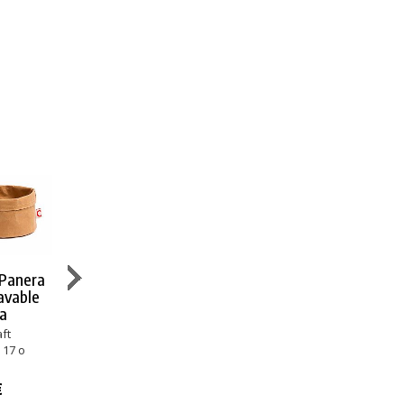
Panera
Comas Panera
Comas Panera
Comas Paner
avable
Gris Redonda
Gris Ovalada
Kraft Lavabl
a
Ovalada
Algodón y
Algodón y
Poliéster
Poliéster
ft
Papel Kraft
Diámetro 17 o
Ancho 20 o 25 cm
 17 o
Ancho 25 cm
20 cm
1,85 €
1,97 €
7,41 €
€