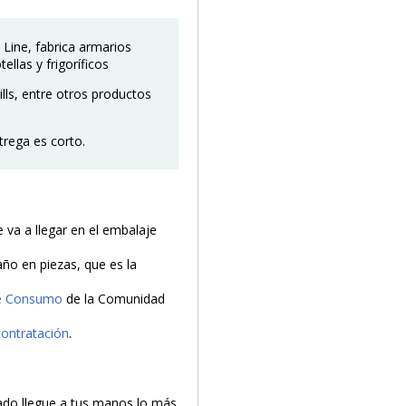
 Line, fabrica armarios
ellas y frigoríficos
lls, entre otros productos
trega es corto.
va a llegar en el embalaje
año en piezas, que es la
de Consumo
de la Comunidad
contratación
.
do llegue a tus manos lo más