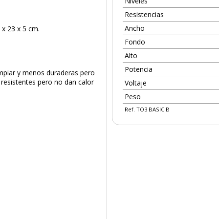
Niveles
Resistencias
Ancho
 x 23 x 5 cm.
Fondo
Alto
Potencia
 limpiar y menos duraderas pero
 resistentes pero no dan calor
Voltaje
Peso
Ref. TO3 BASIC B
PRODUCTO AÑADIDO AL CARRITO