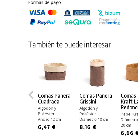
Formas de pago
También te puede interesar
Comas Panera
Comas Panera
Comas 
Cuadrada
Grissini
Kraft L
Redond
Algodón y
Algodón y
Poliéster
Poliéster
Papel Kra
Ancho 12 cm
Diámetro 10 cm
Diámetro
20 cm
6,47 €
8,16 €
6,66 