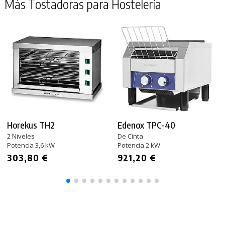
Más Tostadoras para Hostelería
Horekus TH2
Edenox TPC-40
2 Niveles
De Cinta
Potencia 3,6 kW
Potencia 2 kW
303,80 €
921,20 €