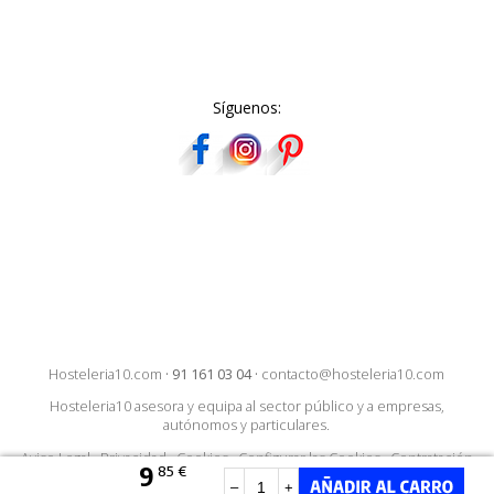
Síguenos:
Hosteleria10.com
·
91 161 03 04
·
contacto@hosteleria10.com
Hosteleria10 asesora y equipa al sector público y a empresas,
autónomos y particulares.
Aviso Legal
·
Privacidad
·
Cookies
·
Configurar las Cookies
·
Contratación
9
85 €
–
+