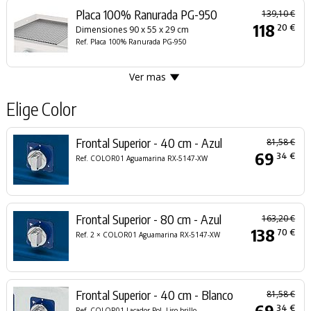
Placa 100% Ranurada PG-950
139,10 €
118
20 €
Dimensiones 90 x 55 x 29 cm
Ref. Placa 100% Ranurada PG-950
Ver mas
Elige Color
Frontal Superior - 40 cm - Azul
81,58 €
69
34 €
Ref. COLOR01 Aguamarina RX-5147-XW
Frontal Superior - 80 cm - Azul
163,20 €
138
70 €
Ref. 2 × COLOR01 Aguamarina RX-5147-XW
Frontal Superior - 40 cm - Blanco
81,58 €
69
34 €
Ref. COLOR01 Lacador Pol. Liso brillo