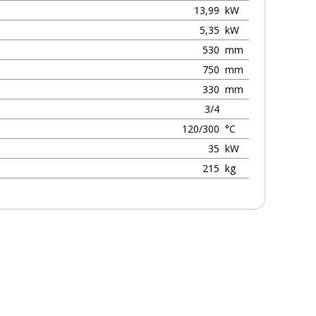
13,99
kW
5,35
kW
530
mm
750
mm
330
mm
3/4
120/300
°C
35
kW
215
kg