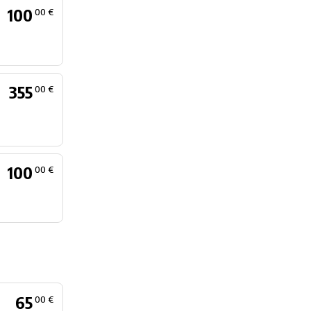
100
00 €
355
00 €
100
00 €
65
00 €