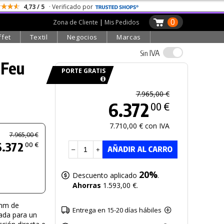
4,73 / 5
· Verificado por
0
Zona de Cliente
|
Mis Pedidos
ffet
Textil
Negocios
Marcas
IVA
Sin
 Feu
PORTE GRATIS
7.965,00 €
6.372
00 €
7.710,00 € con IVA
7.965,00 €
6.372
00 €
–
+
20%
Descuento aplicado
.
Ahorras
1.593,00 €.
 mm de
Entrega en 15-20 días hábiles
ada para un