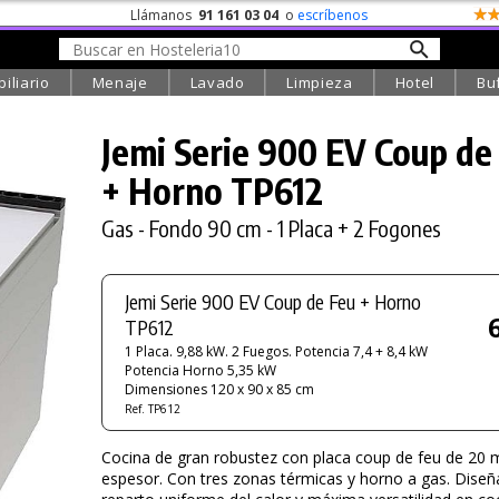
Llámanos
91 161 03 04
o
escríbenos
iliario
Menaje
Lavado
Limpieza
Hotel
Bu
Jemi Serie 900 EV Coup de
+ Horno TP612
Gas - Fondo 90 cm - 1 Placa + 2 Fogones
Jemi Serie 900 EV Coup de Feu + Horno
TP612
1 Placa. 9,88 kW. 2 Fuegos. Potencia 7,4 + 8,4 kW
Potencia Horno 5,35 kW
Dimensiones 120 x 90 x 85 cm
Ref. TP612
Cocina de gran robustez con placa coup de feu de 20
espesor. Con tres zonas térmicas y horno a gas. Diseñ