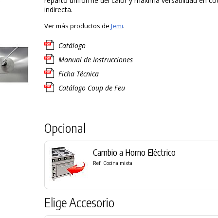
reparto uniforme del calor y máxima versatilidad en co
indirecta.
Ver más productos de
Jemi
.
Catálogo
Manual de Instrucciones
Ficha Técnica
Catálogo Coup de Feu
Opcional
Cambio a Horno Eléctrico
Ref. Cocina mixta
Elige Accesorio