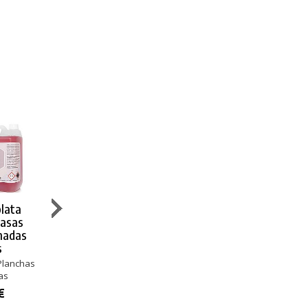
lata
Cif Limpiador
Diversey
Diversey
rasas
Hornos
Limpiador
Detergente
madas
y Planchas
Hornos y
Suma Grill HI-
s
Parrillas
Temp D9.8
Hornos y Planchas
Contenido 750 ml
Planchas
Hornos y Parrillas
Hornos y Planc
as
Contenido 500 ml
5,74 €
30,44 €
€
9,38 €