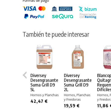
Formas de pago
También te puede interesar
Diversey
Diversey
Blancop
Desengrasante
Desengrasante
Quitag
Suma Grill D9
Suma Grill D9
Reque
5L
2L
Difícile
Hornos y Planchas
Hornos, Planchas
Hornos, 
y Freidoras
y Freidor
42,47 €
PRODUCTO AÑADIDO AL CARRITO
19,59 €
11,86 