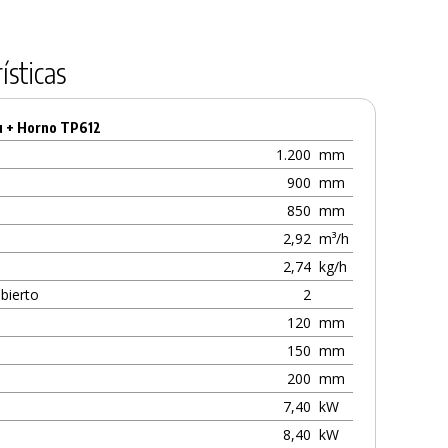
ísticas
u + Horno TP612
1.200
mm
900
mm
850
mm
2,92
m³/h
2,74
kg/h
bierto
2
120
mm
150
mm
200
mm
7,40
kW
8,40
kW