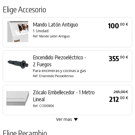
Elige Accesorio
Mando Latón Antiguo
100
00 €
1 Unidad
Ref. Mando Latón Antiguo
Encendido Piezoeléctrico -
355
00 €
2 Fuegos
Para encimeras y cocinas a gas
Ref. Encendido Piezoeléctrico
Zócalo Embellecedor - 1 Metro
265,00 €
212
00 €
Lineal
Ref. CC000806
Ver mas
Elige Recambio