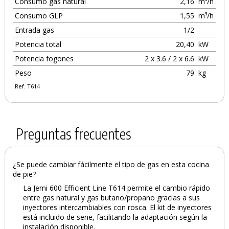
Consumo gas natural
2,16
m³/h
Consumo GLP
1,55
m³/h
Entrada gas
1/2
Potencia total
20,40
kW
Potencia fogones
2 x 3.6 / 2 x 6.6
kW
Peso
79
kg
Ref. T614
Preguntas frecuentes
¿Se puede cambiar fácilmente el tipo de gas en esta cocina
de pie?
La Jemi 600 Efficient Line T614 permite el cambio rápido
entre gas natural y gas butano/propano gracias a sus
inyectores intercambiables con rosca. El kit de inyectores
está incluido de serie, facilitando la adaptación según la
instalación disponible.