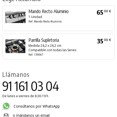
Mando Recto Aluminio
65
00 €
1 Unidad
Ref. Mando Recto Aluminio
Parrilla Supletoria
35
00 €
Medida 24,2 x 24,2 cm
Compatible con todas las Series
Ref. 139067
Llámanos
91 161 03 04
De lunes a viernes de 8:30-19 h
Consúltanos por WhatsApp
o mándanos un email